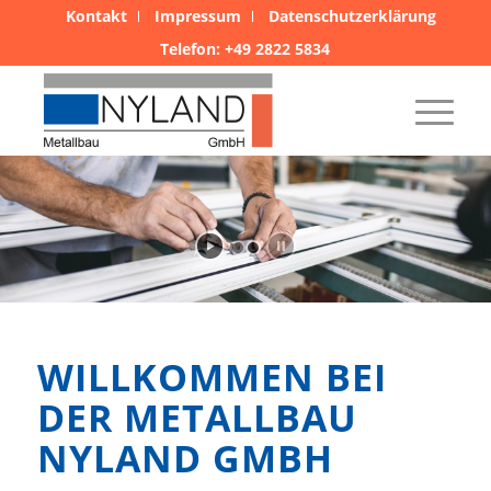
Kontakt
Impressum
Datenschutzerklärung
Telefon: +49 2822 5834
Präzision und Qualität seit 1963.
Maßgeschneiderte Lösungen für Fenster, Türen und Fassaden.
Ihr Projekt, unsere Leidenschaft!
WILLKOMMEN BEI
DER METALLBAU
NYLAND GMBH