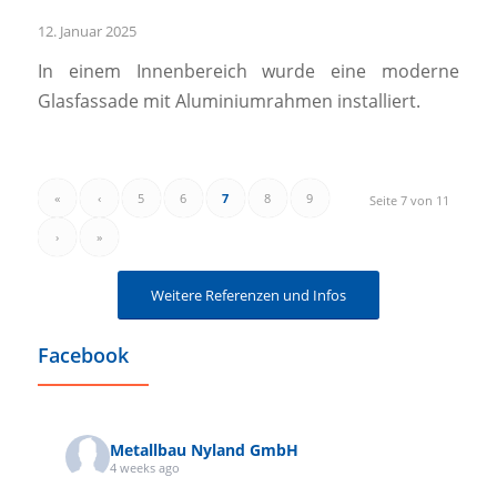
12. Januar 2025
In einem Innenbereich wurde eine moderne
Glasfassade mit Aluminiumrahmen installiert.
«
‹
5
6
7
8
9
Seite 7 von 11
›
»
Weitere Referenzen und Infos
Facebook
Metallbau Nyland GmbH
4 weeks ago